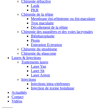
Chirurgie réfractive
Lasik
PKR
Chirurgie de la rétine
Membrane épi-rétinienne ou épi-maculaire
Trou maculaire
Décollement de la rétine
Chirurgie des paupières et des voies lacrymales
Blépharoplastie
Ptosis
Entropion Ectropion
Chirurgie du strasbisme
Chirurgie du glaucome
Lasers & Injections
Traitements lasers
Laser Yag
Laser Slt
Laser Argon
Injections
Injections intra-vitréennes
Injection de toxine botulique
Actualités
Contact
Vidéos