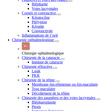
Blépharite
Voies lacrymales
Cornée et conjonctive
Kératocône
Ptérygion
Kératite
Conjonctivite
Inflammations de l’oeil
Chirurgie ophtalmologique
Chirurgie ophtalmologique
Chirurgie de la cataracte
Implant de cataracte
Chirurgie réfractive
Lasik
PKR
Chirurgie de la rétine
Membrane épi-rétinienne ou épi-maculaire
Trou maculaire
Décollement de la rétine
Chirurgie des paupières et des voies lacrymales
Blépharoplastie
Ptosis