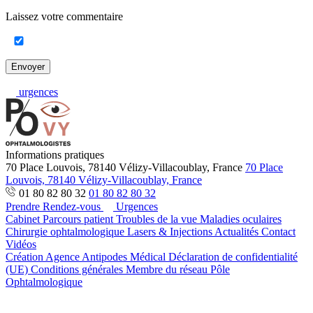
Laissez votre commentaire
Envoyer
urgences
Informations pratiques
70 Place Louvois, 78140 Vélizy-Villacoublay, France
70 Place
Louvois, 78140 Vélizy-Villacoublay, France
01 80 82 80 32
01 80 82 80 32
Prendre Rendez-vous
Urgences
Cabinet
Parcours patient
Troubles de la vue
Maladies oculaires
Chirurgie ophtalmologique
Lasers & Injections
Actualités
Contact
Vidéos
Création Agence Antipodes Médical
Déclaration de confidentialité
(UE)
Conditions générales
Membre du réseau Pôle
Ophtalmologique