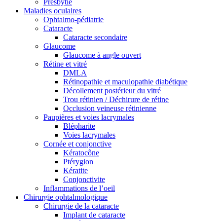
Presbytie
Maladies oculaires
Ophtalmo-pédiatrie
Cataracte
Cataracte secondaire
Glaucome
Glaucome à angle ouvert
Rétine et vitré
DMLA
Rétinopathie et maculopathie diabétique
Décollement postérieur du vitré
Trou rétinien / Déchirure de rétine
Occlusion veineuse rétinienne
Paupières et voies lacrymales
Blépharite
Voies lacrymales
Cornée et conjonctive
Kératocône
Ptérygion
Kératite
Conjonctivite
Inflammations de l’oeil
Chirurgie ophtalmologique
Chirurgie de la cataracte
Implant de cataracte