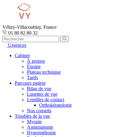
Vélizy-Villacoublay, France
01 80 82 80 32
Urgences
Cabinet
À propos
Équipe
Plateau technique
Tarifs
Parcours patient
Bilan de vue
Lunettes de vue
Lentilles de contact
Orthokératologie
Nos conseils
Troubles de la vue
Myopie
Astigmatisme
Hypermétropie