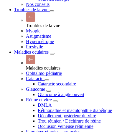
Nos conseils
Troubles de la vue
Troubles de la vue
Myopie
Astigmatisme
Hypermétropie
Presbytie
Maladies oculaires
Maladies oculaires
Ophtalmo-pédiatrie
Cataracte
Cataracte secondaire
Glaucome
Glaucome à angle ouvert
Rétine et vitré
DMLA
Rétinopathie et maculopathie diabétique
Décollement postérieur du vitré
Trou rétinien / Déchirure de rétine
Occlusion veineuse rétinienne
Paupières et voies lacrymales