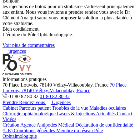
Bonjour,
les injections de botox pour un strabisme s’adressent principalement
aux enfant. Nous vous invitons à prendre rendez vous avec le Dr
Clément Ana qui saura vous proposer la solution la plus adaptée à
votre strabisme.
Bien cordialement,
L’équipe du Pôle Ophtalmologique.
Voir plus de commentaires
urgences
Informations pratiques
70 Place Louvois, 78140 Vélizy-Villacoublay, France
70 Place
Louvois, 78140 Vélizy-Villacoublay, France
01 80 82 80 32
01 80 82 80 32
Prendre Rendez-vous
Urgences
Cabinet
Parcours patient
Troubles de la vue
Maladies oculaires
Chirurgie ophtalmologique
Lasers & Injections
Actualités
Contact
Vidéos
Création Agence Antipodes Médical
Déclaration de confidentialité
(UE)
Conditions générales
Membre du réseau Pôle
Ophtalmologique