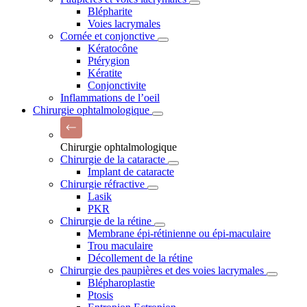
Blépharite
Voies lacrymales
Cornée et conjonctive
Kératocône
Ptérygion
Kératite
Conjonctivite
Inflammations de l’oeil
Chirurgie ophtalmologique
Chirurgie ophtalmologique
Chirurgie de la cataracte
Implant de cataracte
Chirurgie réfractive
Lasik
PKR
Chirurgie de la rétine
Membrane épi-rétinienne ou épi-maculaire
Trou maculaire
Décollement de la rétine
Chirurgie des paupières et des voies lacrymales
Blépharoplastie
Ptosis