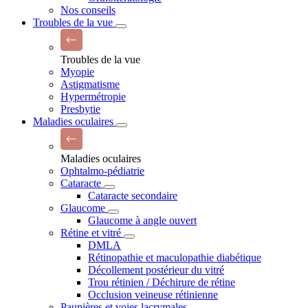
Nos conseils
Troubles de la vue
Troubles de la vue
Myopie
Astigmatisme
Hypermétropie
Presbytie
Maladies oculaires
Maladies oculaires
Ophtalmo-pédiatrie
Cataracte
Cataracte secondaire
Glaucome
Glaucome à angle ouvert
Rétine et vitré
DMLA
Rétinopathie et maculopathie diabétique
Décollement postérieur du vitré
Trou rétinien / Déchirure de rétine
Occlusion veineuse rétinienne
Paupières et voies lacrymales