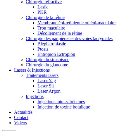
Chirurgie réfractive
Lasik
PKR
Chirurgie de la rétine
Membrane épi-rétinienne ou épi-maculaire
Trou maculaire
Décollement de la rétine
Chirurgie des paupières et des voies lacrymales
Blépharoplastie
Ptosis
Entropion Ectropion
Chirurgie du strasbisme
Chirurgie du glaucome
Lasers & Injections
Traitements lasers
Laser Yag
Laser Slt
Laser Argon
Injections
Injections intra-vitréennes
Injection de toxine botulique
Actualités
Contact
Vidéos