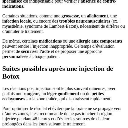
spécialisée
est indispensable pour vérifier l’
absence de contre-
indications
.
Certaines situations, comme une
grossesse
, un
allaitement
, une
infection locale
, ou encore des
troubles neuromusculaires
(ex. :
myasthénie, syndrome de Lambert-Eaton), nécessitent de différer ou
d’annuler le traitement.
De même, certaines
médications
ou une
allergie aux composants
peuvent rendre l’injection inappropriée. Ce temps d’évaluation
permet de
sécuriser l’acte
et de proposer une approche
personnalisée
à chaque patient.
Suites possibles après une injection de
Botox
Les réactions post-injection sont le plus souvent mineures, avec
parfois une
rougeur
, un
léger gonflement
ou de
petites
ecchymoses
sur la zone traitée, qui disparaissent rapidement.
Pour optimiser le résultat et éviter que la toxine ne se propage vers
d’autres zones, il est recommandé de ne pas toucher la région
injectée pendant 48 heures et d’éviter les sources de chaleur
prolongées dans les jours suivant le traitement.