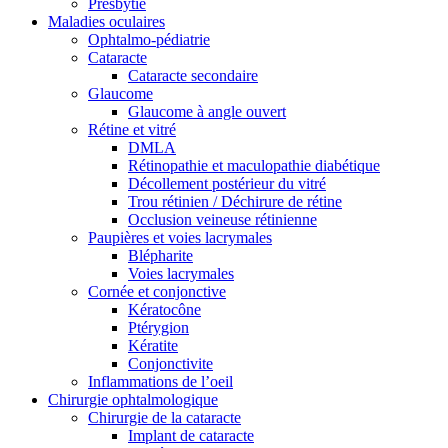
Presbytie
Maladies oculaires
Ophtalmo-pédiatrie
Cataracte
Cataracte secondaire
Glaucome
Glaucome à angle ouvert
Rétine et vitré
DMLA
Rétinopathie et maculopathie diabétique
Décollement postérieur du vitré
Trou rétinien / Déchirure de rétine
Occlusion veineuse rétinienne
Paupières et voies lacrymales
Blépharite
Voies lacrymales
Cornée et conjonctive
Kératocône
Ptérygion
Kératite
Conjonctivite
Inflammations de l’oeil
Chirurgie ophtalmologique
Chirurgie de la cataracte
Implant de cataracte