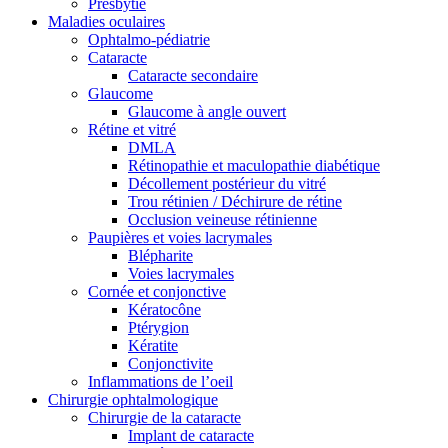
Presbytie
Maladies oculaires
Ophtalmo-pédiatrie
Cataracte
Cataracte secondaire
Glaucome
Glaucome à angle ouvert
Rétine et vitré
DMLA
Rétinopathie et maculopathie diabétique
Décollement postérieur du vitré
Trou rétinien / Déchirure de rétine
Occlusion veineuse rétinienne
Paupières et voies lacrymales
Blépharite
Voies lacrymales
Cornée et conjonctive
Kératocône
Ptérygion
Kératite
Conjonctivite
Inflammations de l’oeil
Chirurgie ophtalmologique
Chirurgie de la cataracte
Implant de cataracte