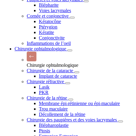
Blépharite
Voies lacrymales
Cornée et conjonctive
Kératocône
Ptérygion
Kératite
Conjonctivite
Inflammations de l’oeil
Chirurgie ophtalmologique
Chirurgie ophtalmologique
Chirurgie de la cataracte
Implant de cataracte
Chirurgie réfractive
Lasik
PKR
Chirurgie de la rétine
Membrane épi-rétinienne ou épi-maculaire
Trou maculaire
Décollement de la rétine
Chirurgie des paupières et des voies lacrymales
Blépharoplastie
Ptosis