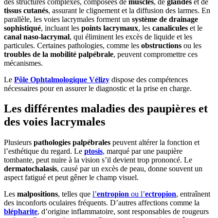
des structures complexes, composées de
muscles
, de
glandes
et de
tissus cutanés
, assurant le clignement et la diffusion des larmes. En
parallèle, les voies lacrymales forment un
système de drainage
sophistiqué
, incluant les
points lacrymaux
, les
canalicules
et le
canal naso-lacrymal
, qui éliminent les excès de liquide et les
particules. Certaines pathologies, comme les
obstructions
ou les
troubles de la mobilité palpébrale
, peuvent compromettre ces
mécanismes.
Le
Pôle Ophtalmologique Vélizy
dispose des compétences
nécessaires pour en assurer le diagnostic et la prise en charge.
Les différentes maladies des paupières et
des voies lacrymales
Plusieurs
pathologies palpébrales
peuvent altérer la fonction et
l’esthétique du regard. Le
ptosis
, marqué par une paupière
tombante, peut nuire à la vision s’il devient trop prononcé. Le
dermatochalasis
, causé par un excès de peau, donne souvent un
aspect fatigué et peut gêner le champ visuel.
Les
malpositions
, telles que
l’
entropion
ou l’
ectropion
, entraînent
des inconforts oculaires fréquents. D’autres affections comme la
blépharite
, d’origine inflammatoire, sont responsables de rougeurs