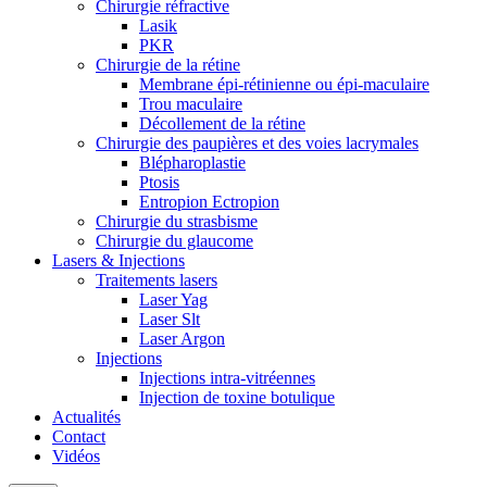
Chirurgie réfractive
Lasik
PKR
Chirurgie de la rétine
Membrane épi-rétinienne ou épi-maculaire
Trou maculaire
Décollement de la rétine
Chirurgie des paupières et des voies lacrymales
Blépharoplastie
Ptosis
Entropion Ectropion
Chirurgie du strasbisme
Chirurgie du glaucome
Lasers & Injections
Traitements lasers
Laser Yag
Laser Slt
Laser Argon
Injections
Injections intra-vitréennes
Injection de toxine botulique
Actualités
Contact
Vidéos