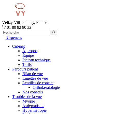
Vélizy-Villacoublay, France
01 80 82 80 32
Urgences
Cabinet
À propos
Équipe
Plateau technique
Tarifs
Parcours patient
Bilan de vue
Lunettes de vue
Lentilles de contact
Orthokératologie
Nos conseils
Troubles de la vue
Myopie
Astigmatisme
Hypermétropie