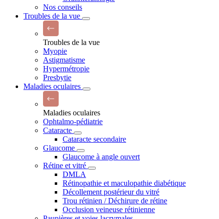
Nos conseils
Troubles de la vue
Troubles de la vue
Myopie
Astigmatisme
Hypermétropie
Presbytie
Maladies oculaires
Maladies oculaires
Ophtalmo-pédiatrie
Cataracte
Cataracte secondaire
Glaucome
Glaucome à angle ouvert
Rétine et vitré
DMLA
Rétinopathie et maculopathie diabétique
Décollement postérieur du vitré
Trou rétinien / Déchirure de rétine
Occlusion veineuse rétinienne
Paupières et voies lacrymales