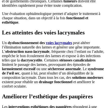
et de gonflements chroniques. Certaines
tumeurs
doivent être
identifiées rapidement pour éviter toute complication.
Une évaluation ophtalmologique permet d’adapter le traitement à
chaque situation, dans un objectif à la fois
fonctionnel et
esthétique
.
Les atteintes des voies lacrymales
Un
dysfonctionnement des
voies lacrymales
peut altérer
l’élimination naturelle des larmes et générer une gêne importante.
L’
obstruction naso-lacrymale
, fréquente chez l’enfant ou l’adulte,
empêche le bon écoulement des larmes et expose à des infections
telles que la
dacryocystite
. Certaines
sténoses canaliculaires
limitent le passage des larmes, provoquant des épisodes de
larmoiement excessif
ou une
sécheresse anormale
. Le
syndrome
de l’œil sec
, quant à lui, peut résulter d’un déséquilibre de la
composition lacrymale. Dans tous les cas, des
solutions modernes
existent pour rétablir un
drainage fonctionnel
et améliorer le
confort oculaire.
Améliorer l’esthétique des paupières
Les
interventions esthétiques des paupières
répondent à une