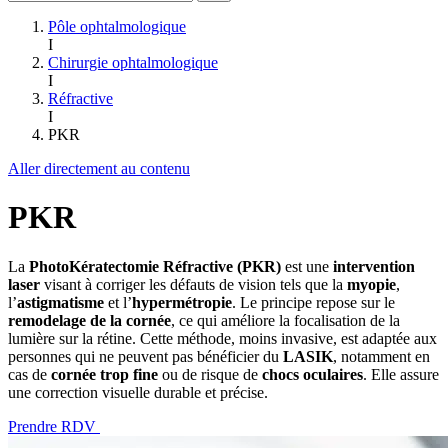
Pôle ophtalmologique
I
Chirurgie ophtalmologique
I
Réfractive
I
PKR
Aller directement au contenu
PKR
La
PhotoKératectomie Réfractive (PKR)
est une
intervention
laser
visant à corriger les défauts de vision tels que la
myopie
,
l’
astigmatisme
et l’
hypermétropie
. Le principe repose sur le
remodelage de la cornée
, ce qui améliore la focalisation de la
lumière sur la rétine. Cette méthode, moins invasive, est adaptée aux
personnes qui ne peuvent pas bénéficier du
LASIK
, notamment en
cas de
cornée trop fine
ou de risque de
chocs oculaires
. Elle assure
une correction visuelle durable et précise.
Prendre RDV