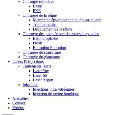
Chirurgie réfractive
Lasik
PKR
Chirurgie de la rétine
Membrane épi-rétinienne ou épi-maculaire
Trou maculaire
Décollement de la rétine
Chirurgie des paupières et des voies lacrymales
Blépharoplastie
Ptosis
Entropion Ectropion
Chirurgie du strasbisme
Chirurgie du glaucome
Lasers & Injections
Traitements lasers
Laser Yag
Laser Slt
Laser Argon
Injections
Injections intra-vitréennes
Injection de toxine botulique
Actualités
Contact
Vidéos