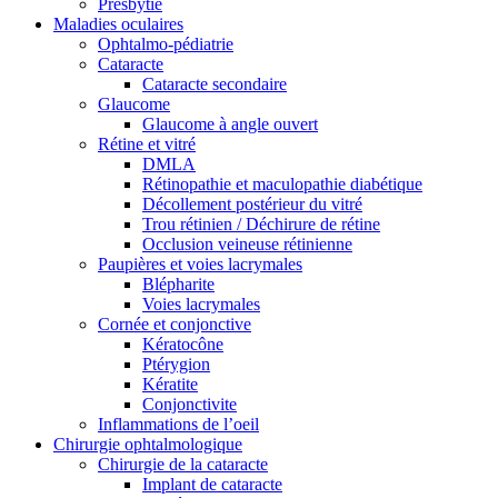
Presbytie
Maladies oculaires
Ophtalmo-pédiatrie
Cataracte
Cataracte secondaire
Glaucome
Glaucome à angle ouvert
Rétine et vitré
DMLA
Rétinopathie et maculopathie diabétique
Décollement postérieur du vitré
Trou rétinien / Déchirure de rétine
Occlusion veineuse rétinienne
Paupières et voies lacrymales
Blépharite
Voies lacrymales
Cornée et conjonctive
Kératocône
Ptérygion
Kératite
Conjonctivite
Inflammations de l’oeil
Chirurgie ophtalmologique
Chirurgie de la cataracte
Implant de cataracte