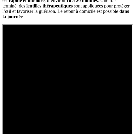
est
rapide et indolore
, d’environ
10 à 20 minutes
. Une fois
terminé, des
lentilles thérapeutiques
sont appliquées pour protéger
l’œil et favoriser la guérison. Le retour à domicile est possible
dans
la journée
.