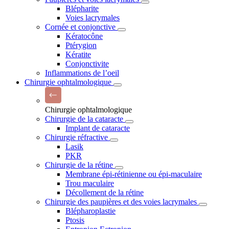
Blépharite
Voies lacrymales
Cornée et conjonctive
Kératocône
Ptérygion
Kératite
Conjonctivite
Inflammations de l’oeil
Chirurgie ophtalmologique
Chirurgie ophtalmologique
Chirurgie de la cataracte
Implant de cataracte
Chirurgie réfractive
Lasik
PKR
Chirurgie de la rétine
Membrane épi-rétinienne ou épi-maculaire
Trou maculaire
Décollement de la rétine
Chirurgie des paupières et des voies lacrymales
Blépharoplastie
Ptosis