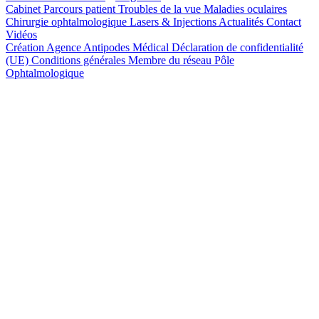
Cabinet
Parcours patient
Troubles de la vue
Maladies oculaires
Chirurgie ophtalmologique
Lasers & Injections
Actualités
Contact
Vidéos
Création Agence Antipodes Médical
Déclaration de confidentialité
(UE)
Conditions générales
Membre du réseau Pôle
Ophtalmologique