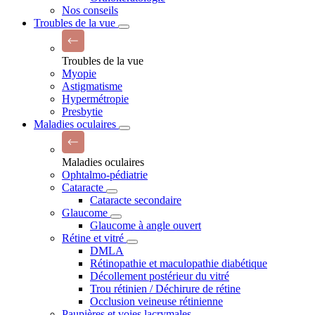
Nos conseils
Troubles de la vue
Troubles de la vue
Myopie
Astigmatisme
Hypermétropie
Presbytie
Maladies oculaires
Maladies oculaires
Ophtalmo-pédiatrie
Cataracte
Cataracte secondaire
Glaucome
Glaucome à angle ouvert
Rétine et vitré
DMLA
Rétinopathie et maculopathie diabétique
Décollement postérieur du vitré
Trou rétinien / Déchirure de rétine
Occlusion veineuse rétinienne
Paupières et voies lacrymales