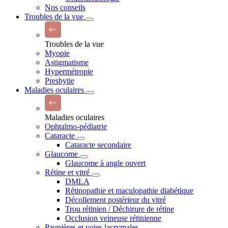
Nos conseils
Troubles de la vue
Troubles de la vue
Myopie
Astigmatisme
Hypermétropie
Presbytie
Maladies oculaires
Maladies oculaires
Ophtalmo-pédiatrie
Cataracte
Cataracte secondaire
Glaucome
Glaucome à angle ouvert
Rétine et vitré
DMLA
Rétinopathie et maculopathie diabétique
Décollement postérieur du vitré
Trou rétinien / Déchirure de rétine
Occlusion veineuse rétinienne
Paupières et voies lacrymales