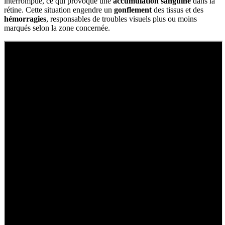
interrompue, ce qui provoque une
accumulation sanguine
dans la
rétine. Cette situation engendre un
gonflement
des tissus et des
hémorragies
, responsables de troubles visuels plus ou moins
marqués selon la zone concernée.