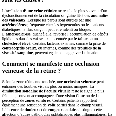
L’
occlusion d’une veine rétinienne
résulte le plus souvent d’un
dysfonctionnement de la circulation sanguine lié à des
anomalies
des vaisseaux
. Lorsque les parois sont durcies par une
artériosclérose
, fréquente chez les hypertendus ou les patients
diabétiques, le flux sanguin peut être ralenti ou bloqué.
L’
athérosclérose
, quant à elle, favorise l’accumulation de dépôts
lipidiques dans les vaisseaux, accentuée par le
tabac
ou un
cholestérol élevé
. Certains facteurs externes, comme la prise de
contraceptifs oraux
, ou internes, comme des
troubles de la
viscosité sanguine
, peuvent également aggraver la situation.
Comment se manifeste une occlusion
veineuse de la rétine ?
Selon la zone rétinienne touchée, une
occlusion veineuse
peut
entraîner des troubles visuels plus ou moins marqués. La
diminution soudaine de l’acuité visuelle
reste le signe le plus
fréquent, souvent accompagnée d’une
vision floue
ou de la
perception de
zones sombres
. Certains patients rapportent
également une sensation de
voile
partiel dans le champ visuel.
L’absence de
douleur
et de
rougeur oculaire
distingue cette
affection d’autres pathologies ophtalmiques plus inflammatoires. La