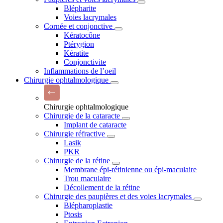
Blépharite
Voies lacrymales
Cornée et conjonctive
Kératocône
Ptérygion
Kératite
Conjonctivite
Inflammations de l’oeil
Chirurgie ophtalmologique
Chirurgie ophtalmologique
Chirurgie de la cataracte
Implant de cataracte
Chirurgie réfractive
Lasik
PKR
Chirurgie de la rétine
Membrane épi-rétinienne ou épi-maculaire
Trou maculaire
Décollement de la rétine
Chirurgie des paupières et des voies lacrymales
Blépharoplastie
Ptosis