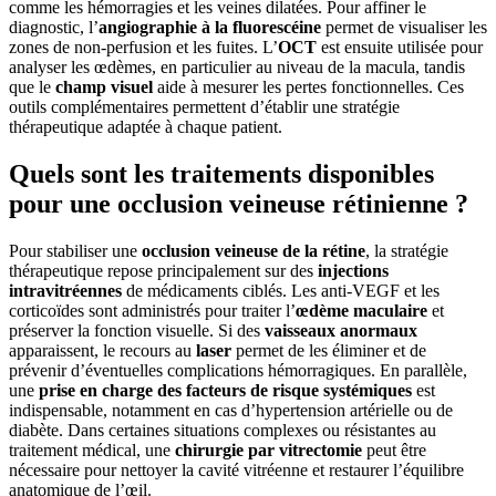
comme les hémorragies et les veines dilatées. Pour affiner le
diagnostic, l’
angiographie à la fluorescéine
permet de visualiser les
zones de non-perfusion et les fuites. L’
OCT
est ensuite utilisée pour
analyser les œdèmes, en particulier au niveau de la macula, tandis
que le
champ visuel
aide à mesurer les pertes fonctionnelles. Ces
outils complémentaires permettent d’établir une stratégie
thérapeutique adaptée à chaque patient.
Quels sont les traitements disponibles
pour une occlusion veineuse rétinienne ?
Pour stabiliser une
occlusion veineuse de la rétine
, la stratégie
thérapeutique repose principalement sur des
injections
intravitréennes
de médicaments ciblés. Les anti-VEGF et les
corticoïdes sont administrés pour traiter l’
œdème maculaire
et
préserver la fonction visuelle. Si des
vaisseaux anormaux
apparaissent, le recours au
laser
permet de les éliminer et de
prévenir d’éventuelles complications hémorragiques. En parallèle,
une
prise en charge des facteurs de risque systémiques
est
indispensable, notamment en cas d’hypertension artérielle ou de
diabète. Dans certaines situations complexes ou résistantes au
traitement médical, une
chirurgie par vitrectomie
peut être
nécessaire pour nettoyer la cavité vitréenne et restaurer l’équilibre
anatomique de l’œil.