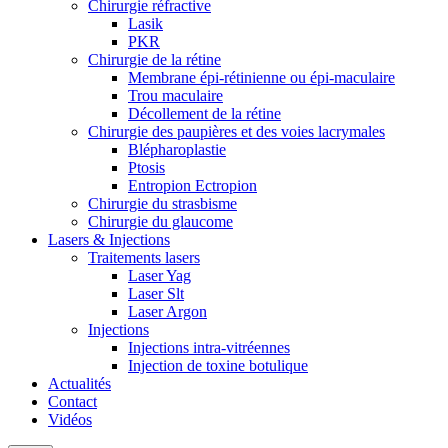
Chirurgie réfractive
Lasik
PKR
Chirurgie de la rétine
Membrane épi-rétinienne ou épi-maculaire
Trou maculaire
Décollement de la rétine
Chirurgie des paupières et des voies lacrymales
Blépharoplastie
Ptosis
Entropion Ectropion
Chirurgie du strasbisme
Chirurgie du glaucome
Lasers & Injections
Traitements lasers
Laser Yag
Laser Slt
Laser Argon
Injections
Injections intra-vitréennes
Injection de toxine botulique
Actualités
Contact
Vidéos