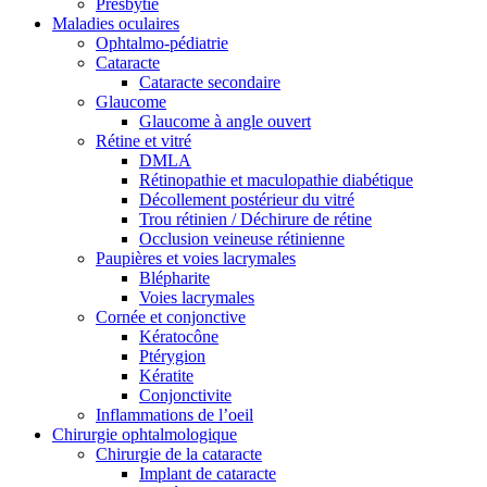
Presbytie
Maladies oculaires
Ophtalmo-pédiatrie
Cataracte
Cataracte secondaire
Glaucome
Glaucome à angle ouvert
Rétine et vitré
DMLA
Rétinopathie et maculopathie diabétique
Décollement postérieur du vitré
Trou rétinien / Déchirure de rétine
Occlusion veineuse rétinienne
Paupières et voies lacrymales
Blépharite
Voies lacrymales
Cornée et conjonctive
Kératocône
Ptérygion
Kératite
Conjonctivite
Inflammations de l’oeil
Chirurgie ophtalmologique
Chirurgie de la cataracte
Implant de cataracte