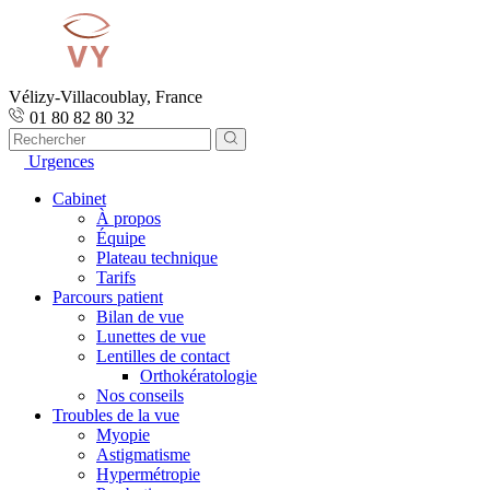
Vélizy-Villacoublay, France
01 80 82 80 32
Urgences
Cabinet
À propos
Équipe
Plateau technique
Tarifs
Parcours patient
Bilan de vue
Lunettes de vue
Lentilles de contact
Orthokératologie
Nos conseils
Troubles de la vue
Myopie
Astigmatisme
Hypermétropie